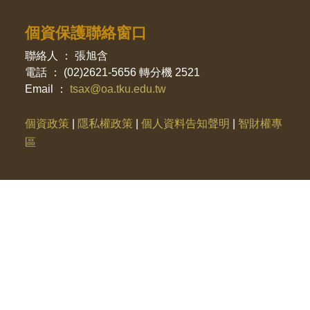
個資保護聯絡窗口
聯絡人 ： 張旭含
電話 ： (02)2621-5656 轉分機 2521
Email ：
tsax@oa.tku.edu.tw
個資政策
|
隱私權政策
|
個人資料告知聲明
|
智財權專
區
社群分享
113已停招