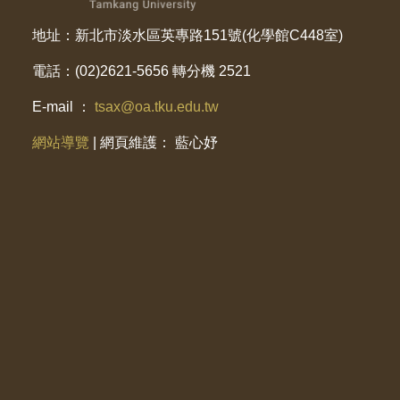
地址：新北市淡水區英專路151號(化學館C448室)
電話：(02)2621-5656 轉分機 2521
E-mail ：
tsax@oa.tku.edu.tw
網站導覽
| 網頁維護： 藍心妤