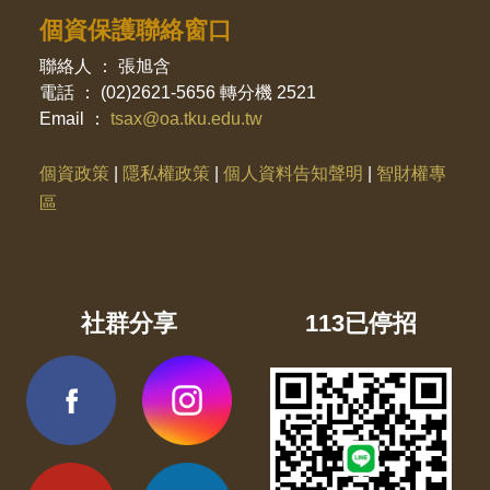
個資保護聯絡窗口
聯絡人 ： 張旭含
電話 ： (02)2621-5656 轉分機 2521
Email ：
tsax@oa.tku.edu.tw
個資政策
|
隱私權政策
|
個人資料告知聲明
|
智財權專
區
社群分享
113已停招