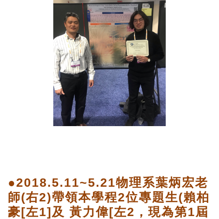
●2018.5.11~5.21物理系葉炳宏老
師(右2)帶領本學程2位專題生(賴柏
豪[左1]及 黃力偉[左2，現為第1屆